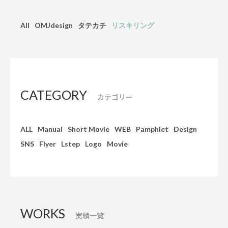
All
OMJdesign
タテカチ
リスキリング
CATEGORY
カテゴリー
ALL
Manual
Short Movie
WEB
Pamphlet
Design
SNS
Flyer
Lstep
Logo
Movie
WORKS
実績一覧