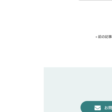
« 前の記
お問